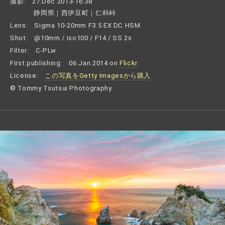
撮影:
27.Dec.2013-16:38
静岡県｜西伊豆町｜仁科峠
Lens:
Sigma 10-20mm F3.5 EX DC HSM
Shot:
@10mm / iso100 / F14 / SS 2s
Filter:
C-PLw
First publishing:
06.Jan.2014 on
Flickr
License:
この写真をGetty Imagesから購入
© Tommy Tsutsui Photography