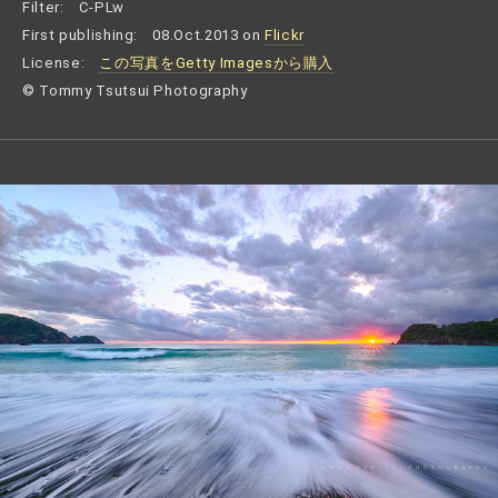
Filter:
C-PLw
First publishing:
08.Oct.2013 on
Flickr
License:
この写真をGetty Imagesから購入
© Tommy Tsutsui Photography