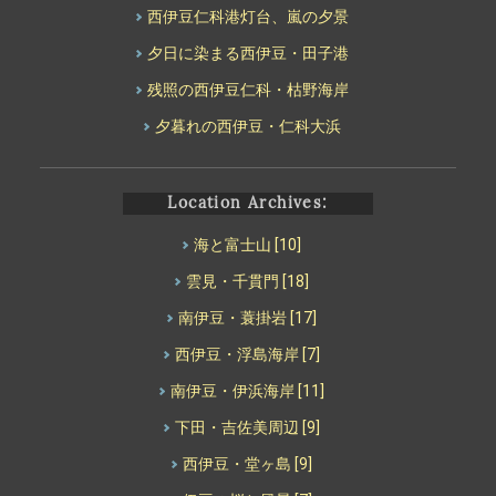
西伊豆仁科港灯台、嵐の夕景
夕日に染まる西伊豆・田子港
残照の西伊豆仁科・枯野海岸
夕暮れの西伊豆・仁科大浜
Location Archives:
海と富士山
[10]
雲見・千貫門
[18]
南伊豆・蓑掛岩
[17]
西伊豆・浮島海岸
[7]
南伊豆・伊浜海岸
[11]
下田・吉佐美周辺
[9]
西伊豆・堂ヶ島
[9]