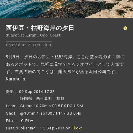
西伊豆・枯野海岸の夕日
Sunset at Karanu Geo-Coast
Posted at 21.Oct.2014
9月9日、夕日の西伊豆・枯野海岸。ここは堂ヶ島のすぐ南に
あるスポットで、気軽に見学できるジオサイトとして人気で
す。右奥の岩の向こうは、露天風呂がある沢田公園です。
Karanu is...
撮影:
09.Sep.2014-17:32
静岡県｜西伊豆町｜枯野
Lens:
Sigma 10-20mm F3.5 EX DC HSM
Shot:
@10mm / iso100 / F14 / SS 0.4s
Filter:
C-PLw
First publishing:
15.Sep.2014 on
Flickr