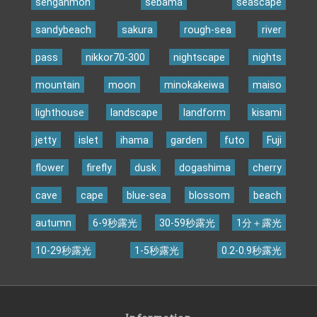
senganmon
sebama
seascape
sandybeach
sakura
rough-sea
river
pass
nikkor70-300
nightscape
nights
mountain
moon
minokakeiwa
maiso
lighthouse
landscape
landform
kisami
jetty
islet
ihama
garden
futo
Fuji
flower
firefly
dusk
dogashima
cherry
cave
cape
blue-sea
blossom
beach
autumn
6-9秒露光
30-59秒露光
1分＋露光
10-29秒露光
1-5秒露光
0.2-0.9秒露光