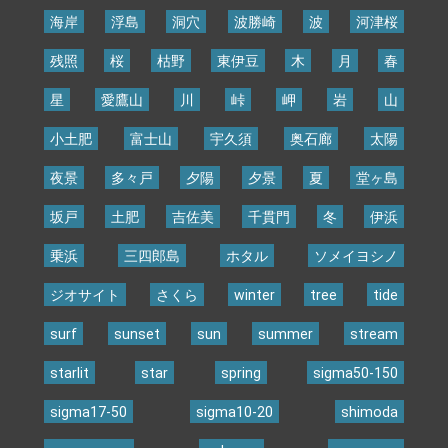
海岸
浮島
洞穴
波勝崎
波
河津桜
残照
桜
枯野
東伊豆
木
月
春
星
愛鷹山
川
峠
岬
岩
山
小土肥
富士山
宇久須
奥石廊
太陽
夜景
多々戸
夕陽
夕景
夏
堂ヶ島
坂戸
土肥
吉佐美
千貫門
冬
伊浜
乗浜
三四郎島
ホタル
ソメイヨシノ
ジオサイト
さくら
winter
tree
tide
surf
sunset
sun
summer
stream
starlit
star
spring
sigma50-150
sigma17-50
sigma10-20
shimoda