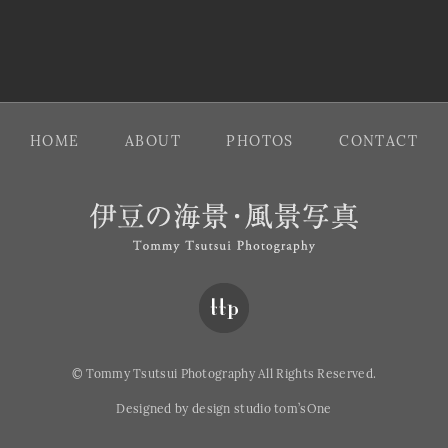
HOME
ABOUT
PHOTOS
CONTACT
伊豆の海景・風
© Tommy Tsutsui Photography All Rights Reserved.
Designed by design studio tom’sOne