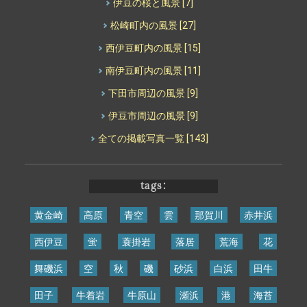
伊豆の桜と風景
[7]
松崎町内の風景
[27]
西伊豆町内の風景
[15]
南伊豆町内の風景
[11]
下田市周辺の風景
[9]
伊豆市周辺の風景
[9]
全ての掲載写真一覧
[143]
tags:
黄金崎
高原
青空
雲
那賀川
赤井浜
西伊豆
蛍
蓑掛岩
落居
荒海
花
舞磯浜
空
秋
磯
砂浜
白浜
田牛
田子
牛着岩
牛原山
瀬浜
港
海苔