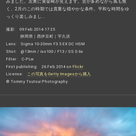
みました。左奥に黄金崎が見えます。雲が多めながら風も無
く、2月のこの時期では貴重な穏やかな条件。平和な時間をゆ
っくり楽しみまし...
撮影:
09.Feb.2014-17:25
静岡県｜西伊豆町｜宇久須
Lens:
Sigma 10-20mm F3.5 EX DC HSM
Shot:
@13mm / iso100 / F13 / SS 0.6s
Filter:
C-PLw
First publishing:
26.Feb.2014 on
Flickr
License:
この写真をGetty Imagesから購入
© Tommy Tsutsui Photography