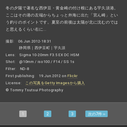
冬の夕陽で著名な西伊豆・黄金崎の付け根にある宇久須港。
ここはその港の左端からちょっと外海に出た「宮ん崎」とい
う釣りのポイントです。夏至の前後は太陽が北に沈むのでは
と思えるくらい右に...
撮影:
06.Jun.2012-18:31
静岡県｜西伊豆町｜宇久須
Lens:
Sigma 10-20mm F3.5 EX DC HSM
Shot:
@10mm / iso100 / F14 / SS 1s
Filter:
ND-8
First publishing:
19.Jun.2012 on
Flickr
License:
この写真をGetty Imagesから購入
© Tommy Tsutsui Photography
1
2
3
次の7件 ››