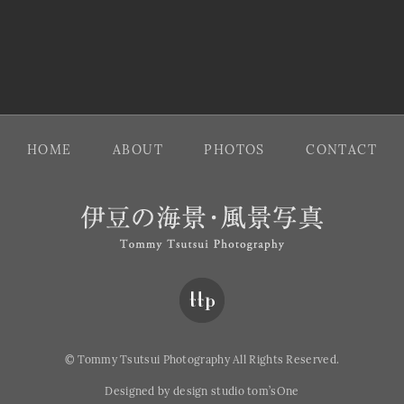
HOME
ABOUT
PHOTOS
CONTACT
伊豆の海景・風景
© Tommy Tsutsui Photography All Rights Reserved.
Designed by design studio tom’sOne