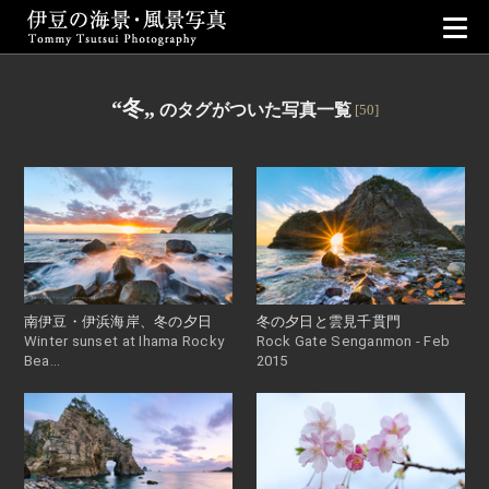
伊豆の海景・風景写真｜Tommy Tsuts
“冬„
のタグがついた写真一覧
[50]
南伊豆・伊浜海岸、冬の夕日
冬の夕日と雲見千貫門
Winter sunset at Ihama Rocky
Rock Gate Senganmon - Feb
Bea...
2015