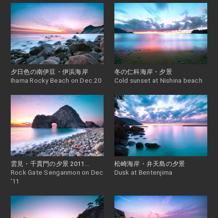
夕日色の南伊豆・伊浜海岸
冬の仁科海岸・夕景
Ihama Rocky Beach on Dec.20
Cold sunset at Nishina beach
雲見・千貫門の夕景 2011...
松崎海岸・弁天島の夕景
Rock Gate Senganmon on Dec
Dusk at Bentenjima
'11