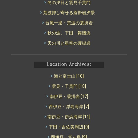
冬の夕日と雲見千貫門
荒波押し寄せる蓑掛岩夕景
台風一過・荒波の蓑掛岩
秋の波、下田・舞磯浜
天の川と星空の蓑掛岩
Location Archives:
海と富士山
[10]
雲見・千貫門
[18]
南伊豆・蓑掛岩
[17]
西伊豆・浮島海岸
[7]
南伊豆・伊浜海岸
[11]
下田・吉佐美周辺
[9]
西伊豆・堂ヶ島
[9]