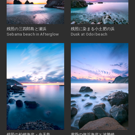
残照の三四郎島と瀬浜
残照に染まる小土肥の浜
Sebama beach in Afterglow
Dusk at Odoi beach
残照の松崎海岸・弁天島
黄昏の伊浜海岸と波勝崎