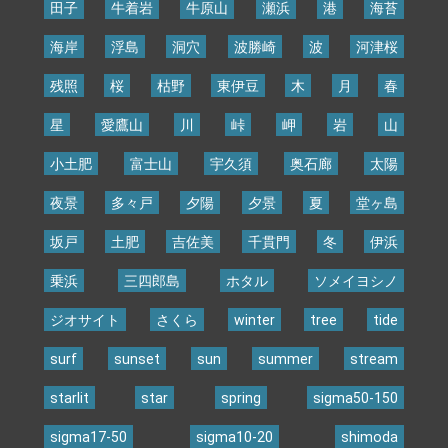
田子
牛着岩
牛原山
瀬浜
港
海苔
海岸
浮島
洞穴
波勝崎
波
河津桜
残照
桜
枯野
東伊豆
木
月
春
星
愛鷹山
川
峠
岬
岩
山
小土肥
富士山
宇久須
奥石廊
太陽
夜景
多々戸
夕陽
夕景
夏
堂ヶ島
坂戸
土肥
吉佐美
千貫門
冬
伊浜
乗浜
三四郎島
ホタル
ソメイヨシノ
ジオサイト
さくら
winter
tree
tide
surf
sunset
sun
summer
stream
starlit
star
spring
sigma50-150
sigma17-50
sigma10-20
shimoda