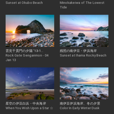
Sunset at Okubo Beach
Minokakeiwa of The Lowest
Tide
雲見千貫門の夕陽 '13-1...
残照の南伊豆・伊浜海岸
Rock Gate Senganmon - 04
Sunset at Ihama Rocky Beach
Jan 13
星空の伊豆白浜・中央海岸
南伊豆伊浜海岸、冬の夕景
When You Wish Upon a Star ☆
Color In Early Winter Dusk