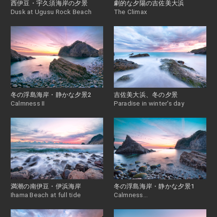
西伊豆・宇久須海岸の夕景
劇的な夕陽の吉佐美大浜
Dusk at Ugusu Rock Beach
The Climax
冬の浮島海岸・静かな夕景2
吉佐美大浜、冬の夕景
Calmness II
Paradise in winter's day
満潮の南伊豆・伊浜海岸
冬の浮島海岸・静かな夕景1
Ihama Beach at full tide
Calmness...