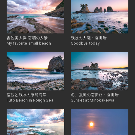
吉佐美大浜-南端の夕景
残照の大瀬・蓑掛岩
My favorite small beach
Goodbye today
荒波と残照の浮島海岸
冬、強風の南伊豆・蓑掛岩
Futo Beach in Rough Sea
Sunset at Minokakeiwa