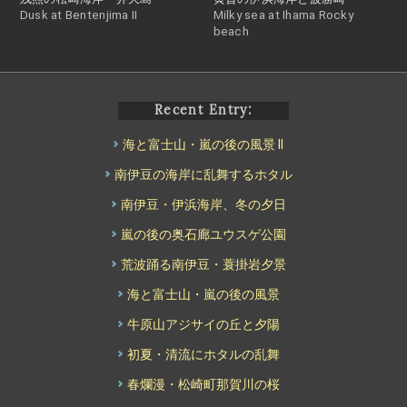
Dusk at Bentenjima II
Milky sea at Ihama Rocky
beach
Recent Entry:
海と富士山・嵐の後の風景 II
南伊豆の海岸に乱舞するホタル
南伊豆・伊浜海岸、冬の夕日
嵐の後の奥石廊ユウスゲ公園
荒波踊る南伊豆・蓑掛岩夕景
海と富士山・嵐の後の風景
牛原山アジサイの丘と夕陽
初夏・清流にホタルの乱舞
春爛漫・松崎町那賀川の桜