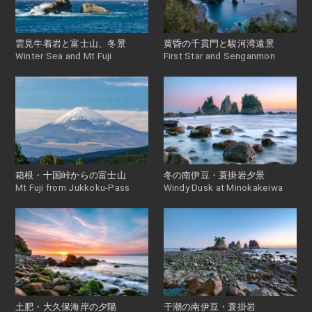
雲見牛着岩と富士山、冬景
黄昏の千貫門と駿河湾遠景
Winter Sea and Mt Fuji
First Star and Senganmon
箱根・十国峠からの富士山
冬の南伊豆・蓑掛岩夕景
Mt Fuji from Jukkoku-Pass
Windy Dusk at Minokakeiwa
土肥・大久保海岸の夕陽
干潮の南伊豆・蓑掛岩