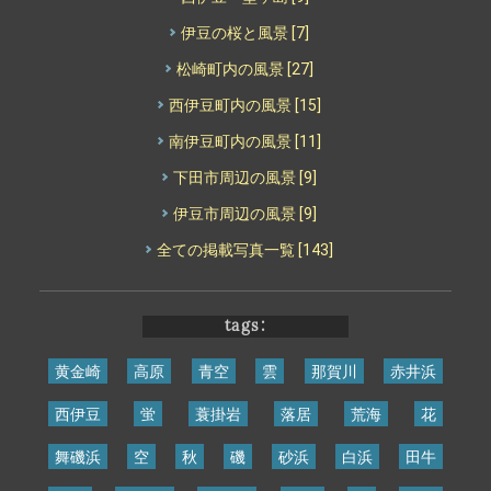
伊豆の桜と風景
[7]
松崎町内の風景
[27]
西伊豆町内の風景
[15]
南伊豆町内の風景
[11]
下田市周辺の風景
[9]
伊豆市周辺の風景
[9]
全ての掲載写真一覧
[143]
tags:
黄金崎
高原
青空
雲
那賀川
赤井浜
西伊豆
蛍
蓑掛岩
落居
荒海
花
舞磯浜
空
秋
磯
砂浜
白浜
田牛