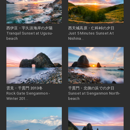
西伊豆・宇久須海岸の夕陽
西天城高原・仁科峠の夕日
Tranquil Sunset at Ugusu-
Just 5 Minutes Sunset At
beach
Nishina...
雲見・千貫門 2013冬
千貫門・北側の浜での夕日
Rock Gate Senganmon -
Sunset at Senganmon North-
Winter 201...
beach