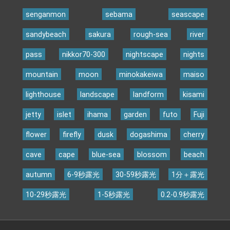
senganmon
sebama
seascape
sandybeach
sakura
rough-sea
river
pass
nikkor70-300
nightscape
nights
mountain
moon
minokakeiwa
maiso
lighthouse
landscape
landform
kisami
jetty
islet
ihama
garden
futo
Fuji
flower
firefly
dusk
dogashima
cherry
cave
cape
blue-sea
blossom
beach
autumn
6-9秒露光
30-59秒露光
1分＋露光
10-29秒露光
1-5秒露光
0.2-0.9秒露光