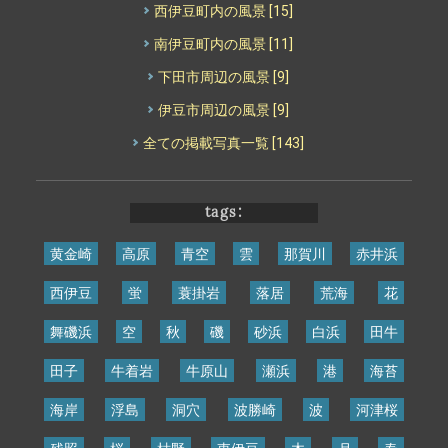
西伊豆町内の風景
[15]
南伊豆町内の風景
[11]
下田市周辺の風景
[9]
伊豆市周辺の風景
[9]
全ての掲載写真一覧
[143]
tags:
黄金崎
高原
青空
雲
那賀川
赤井浜
西伊豆
蛍
蓑掛岩
落居
荒海
花
舞磯浜
空
秋
磯
砂浜
白浜
田牛
田子
牛着岩
牛原山
瀬浜
港
海苔
海岸
浮島
洞穴
波勝崎
波
河津桜