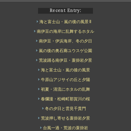
Recent Entry:
海と富士山・嵐の後の風景 II
南伊豆の海岸に乱舞するホタル
南伊豆・伊浜海岸、冬の夕日
嵐の後の奥石廊ユウスゲ公園
荒波踊る南伊豆・蓑掛岩夕景
海と富士山・嵐の後の風景
牛原山アジサイの丘と夕陽
初夏・清流にホタルの乱舞
春爛漫・松崎町那賀川の桜
冬の夕日と雲見千貫門
荒波押し寄せる蓑掛岩夕景
台風一過・荒波の蓑掛岩