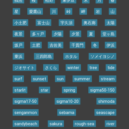
残照
桜
枯野
東伊豆
木
月
春
星
愛鷹山
川
峠
岬
岩
山
小土肥
富士山
宇久須
奥石廊
太陽
夜景
多々戸
夕陽
夕景
夏
堂ヶ島
坂戸
土肥
吉佐美
千貫門
冬
伊浜
乗浜
三四郎島
ホタル
ソメイヨシノ
ジオサイト
さくら
winter
tree
tide
surf
sunset
sun
summer
stream
starlit
star
spring
sigma50-150
sigma17-50
sigma10-20
shimoda
senganmon
sebama
seascape
sandybeach
sakura
rough-sea
river