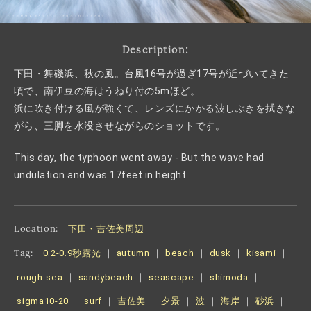
Description:
下田・舞磯浜、秋の風。台風16号が過ぎ17号が近づいてきた
頃で、南伊豆の海はうねり付の5mほど。
浜に吹き付ける風が強くて、レンズにかかる波しぶきを拭きな
がら、三脚を水没させながらのショットです。
This day, the typhoon went away - But the wave had
undulation and was 17feet in height.
Location:
下田・吉佐美周辺
Tag:
0.2-0.9秒露光
｜
autumn
｜
beach
｜
dusk
｜
kisami
｜
rough-sea
｜
sandybeach
｜
seascape
｜
shimoda
｜
sigma10-20
｜
surf
｜
吉佐美
｜
夕景
｜
波
｜
海岸
｜
砂浜
｜