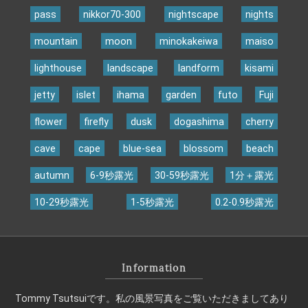
pass
nikkor70-300
nightscape
nights
mountain
moon
minokakeiwa
maiso
lighthouse
landscape
landform
kisami
jetty
islet
ihama
garden
futo
Fuji
flower
firefly
dusk
dogashima
cherry
cave
cape
blue-sea
blossom
beach
autumn
6-9秒露光
30-59秒露光
1分＋露光
10-29秒露光
1-5秒露光
0.2-0.9秒露光
Information
Tommy Tsutsuiです。私の風景写真をご覧いただきましてあり