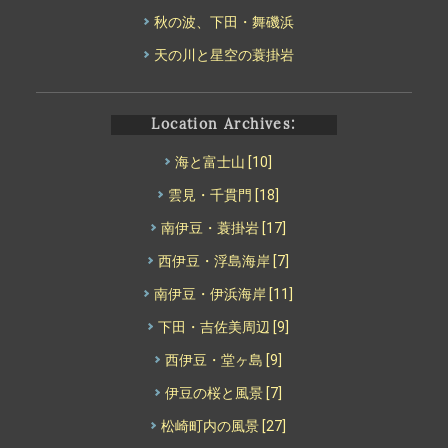
秋の波、下田・舞磯浜
天の川と星空の蓑掛岩
Location Archives:
海と富士山
[10]
雲見・千貫門
[18]
南伊豆・蓑掛岩
[17]
西伊豆・浮島海岸
[7]
南伊豆・伊浜海岸
[11]
下田・吉佐美周辺
[9]
西伊豆・堂ヶ島
[9]
伊豆の桜と風景
[7]
松崎町内の風景
[27]