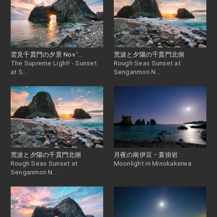
雲見千貫門の夕景 Nov '...
荒波と夕陽の千貫門北側
The Supreme Light! - Sunset
Rough Seas Sunset at
at S...
Senganmon N...
荒波と夕陽の千貫門北側
月夜の南伊豆・蓑掛岩
Rough Seas Sunset at
Moonlight in Minokakeiwa
Senganmon N...