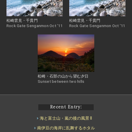
松崎雲見・千貫門
松崎雲見・千貫門
Rock Gate Senganmon Oct ’11
Rock Gate Senganmon Oct ’11
松崎・石部の山から望む夕日
Sunset between two hills
Recent Entry:
海と富士山・嵐の後の風景 II
南伊豆の海岸に乱舞するホタル