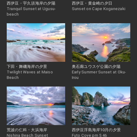
西伊豆・宇久須海岸の夕陽
西伊豆・黄金崎の夕日
Tranquil Sunset at Ugusu-
Sunset on Cape Koganezaki
beach
下田・舞磯海岸の夕景
奥石廊ユウスゲ公園の夕陽
Twilight Waves at Maiso
Early Summer Sunset at Oku-
Beach
Irou
荒波の仁科・大浜海岸
西伊豆浮島海岸10月の夕景
Nishina Beach Sunset
Futo Cove pm 5:46