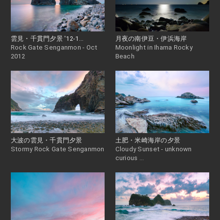
雲見・千貫門夕景 '12-1...
月夜の南伊豆・伊浜海岸
Rock Gate Senganmon - Oct
Moonlight in Ihama Rocky
2012
Beach
大波の雲見・千貫門夕景
土肥・米崎海岸の夕景
Stormy Rock Gate Senganmon
Cloudy Sunset - unknown
curious ...