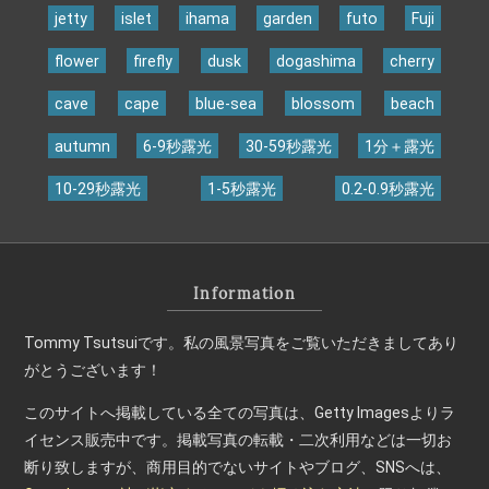
jetty
islet
ihama
garden
futo
Fuji
flower
firefly
dusk
dogashima
cherry
cave
cape
blue-sea
blossom
beach
autumn
6-9秒露光
30-59秒露光
1分＋露光
10-29秒露光
1-5秒露光
0.2-0.9秒露光
Information
Tommy Tsutsuiです。私の風景写真をご覧いただきましてあり
がとうございます！
このサイトへ掲載している全ての写真は、Getty Imagesよりラ
イセンス販売中です。掲載写真の転載・二次利用などは一切お
断り致しますが、商用目的でないサイトやブログ、SNSへは、