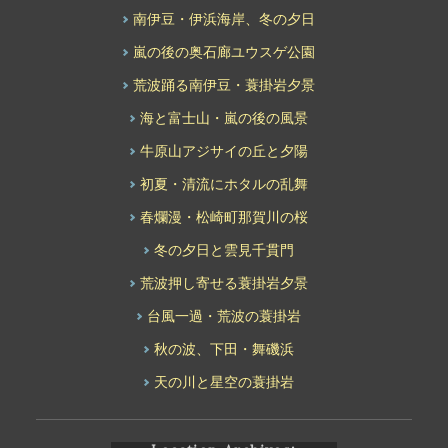
南伊豆・伊浜海岸、冬の夕日
嵐の後の奥石廊ユウスゲ公園
荒波踊る南伊豆・蓑掛岩夕景
海と富士山・嵐の後の風景
牛原山アジサイの丘と夕陽
初夏・清流にホタルの乱舞
春爛漫・松崎町那賀川の桜
冬の夕日と雲見千貫門
荒波押し寄せる蓑掛岩夕景
台風一過・荒波の蓑掛岩
秋の波、下田・舞磯浜
天の川と星空の蓑掛岩