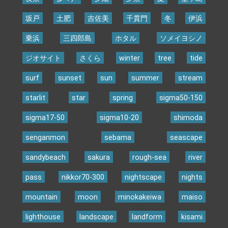
坂戸
土肥
吉佐美
千貫門
冬
伊浜
乗浜
三四郎島
ホタル
ソメイヨシノ
ジオサイト
さくら
winter
tree
tide
surf
sunset
sun
summer
stream
starlit
star
spring
sigma50-150
sigma17-50
sigma10-20
shimoda
senganmon
sebama
seascape
sandybeach
sakura
rough-sea
river
pass
nikkor70-300
nightscape
nights
mountain
moon
minokakeiwa
maiso
lighthouse
landscape
landform
kisami