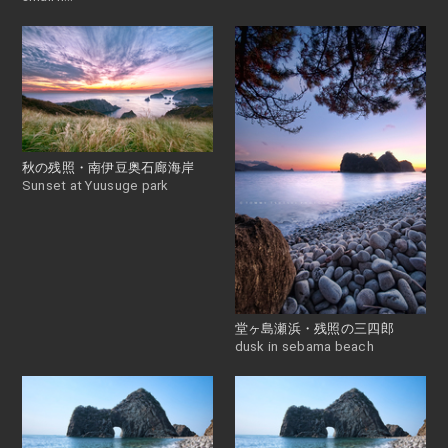
秋の残照・南伊豆奥石廊海岸
Sunset at Yuusuge park
堂ヶ島瀬浜・残照の三四郎
dusk in sebama beach