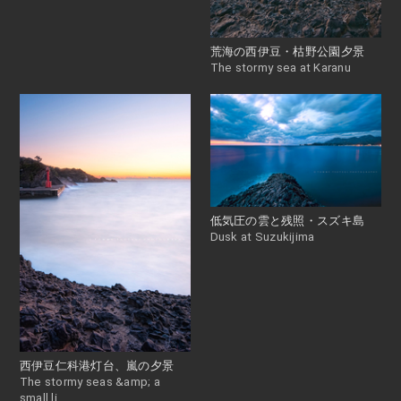
荒海の西伊豆・枯野公園夕景
The stormy sea at Karanu
低気圧の雲と残照・スズキ島
Dusk at Suzukijima
西伊豆仁科港灯台、嵐の夕景
The stormy seas &amp; a
small li...