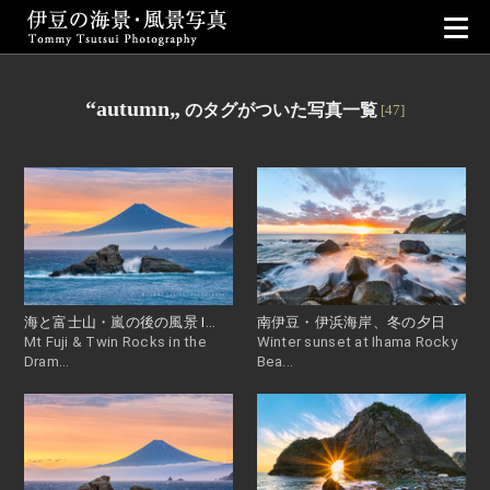
伊豆の海景・風景写真｜Tommy Tsuts
“autumn„
のタグがついた写真一覧
[47]
海と富士山・嵐の後の風景 I...
南伊豆・伊浜海岸、冬の夕日
Mt Fuji & Twin Rocks in the
Winter sunset at Ihama Rocky
Dram...
Bea...