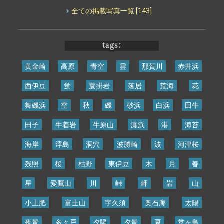
全ての掲載写真一覧
[143]
tags:
黄金崎
高原
青空
雲
那賀川
赤井浜
西伊豆
蛍
蓑掛岩
落居
荒海
花
舞磯浜
空
秋
磯
砂浜
白浜
田牛
田子
牛着岩
牛原山
瀬浜
港
海苔
海岸
浮島
洞穴
波勝崎
波
河津桜
残照
桜
枯野
東伊豆
木
月
春
星
愛鷹山
川
峠
岬
岩
山
小土肥
富士山
宇久須
奥石廊
太陽
夜景
多々戸
夕陽
夕景
夏
堂ヶ島