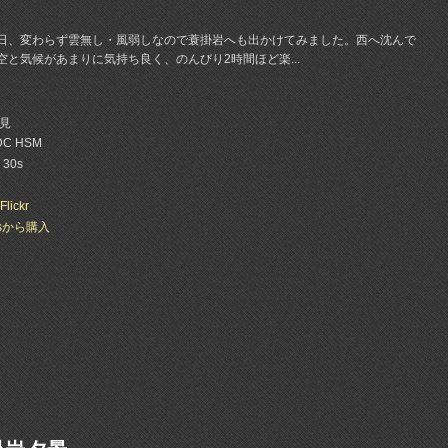
日、変わらず雲無し・風弱しなので蓑掛岩へも出かけてみました。西へ沈んで
と気候があまりに気持ち良く、のんびり2時間ほど楽...
見
 DC HSM
 30s
Flickr
esから購入