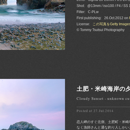
Shot:
@13mm / iso100 / F4 / SS 
Filter:
C-PLw
First publishing:
26.Oct.2012 on
License:
この写真をGetty Imag
© Tommy Tsutsui Photography
土肥・米崎海岸の
Cloudy Sunset - unknown cu
Posted at 27.Jul.2014
恋人岬のすぐ北側、土肥町・米崎
なく漁師さんと通な釣り人しかいま