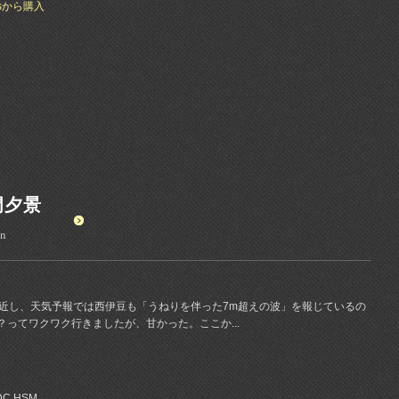
esから購入
門夕景
on
に接近し、天気予報では西伊豆も「うねりを伴った7m超えの波」を報じているの
ってワクワク行きましたが、甘かった。ここか...
 DC HSM