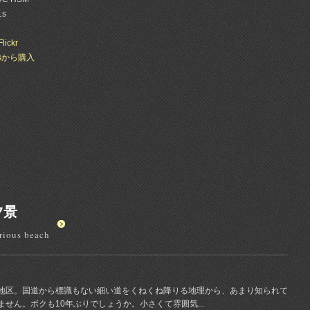
1s
Flickr
esから購入
夕景
rious beach
地区。国道から標識もない細い道をくねくね降りる地理から、あまり知られて
せん。ボクも10年ぶりでしょうか。小さくて雰囲気...