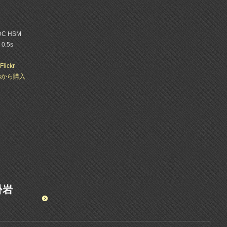
 DC HSM
 0.5s
Flickr
esから購入
掛岩