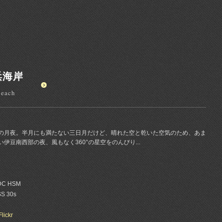
浜海岸
Beach
の月夜。半月にも満たない三日月だけど、晴れた空と乾いた空気のため、あま
伊豆南西部の夜、風もなく360°の星空をのんびり...
 DC HSM
SS 30s
Flickr