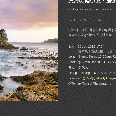
荒海の南伊豆・蓑
Going Away Storm - Sunset 
Posted at 28.Jul.2014
6月9日、台風3号が伊豆沖を過
南東から吹き付ける風で波が舞って
撮影:
09.Jun.2012-17:54
静岡県｜南伊豆町｜大瀬
Lens:
Sigma Sigma 17-50mm F
Shot:
@17mm / iso100 / F14 / SS
Filter:
C-PLw
First publishing:
02.Nov.2012 on
License:
この写真をGetty Imag
© Tommy Tsutsui Photography