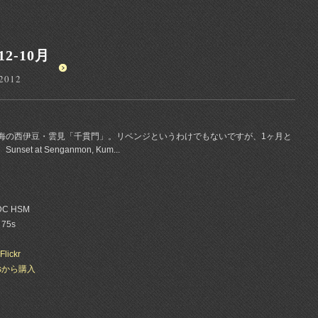
2-10月
 2012
海の西伊豆・雲見「千貫門」。リベンジというわけでもないですが、1ヶ月と
 at Senganmon, Kum...
 DC HSM
 75s
Flickr
esから購入