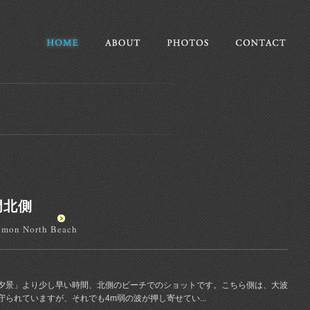
Home
伊豆の海景・風景写真
About
このサイトについて
Photos
掲載写真一
Cont
門北側
nmon North Beach
夕景」より少し早い時間、北側のビーチでのショットです。こちら側は、大波
られていますが、それでも4m弱の波が押し寄せてい...