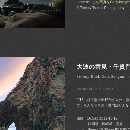
License:
この写真をGetty Imag
© Tommy Tsutsui Photography
大波の雲見・千貫
Stormy Rock Gate Senganm
Posted at 28.Jul.2014
9/16、超大型台風16号が九州
で、そんなときの千貫門はどんな？
撮影:
16.Sep.2012-18:12
静岡県｜松崎町｜雲見
Lens:
Sigma 10-20mm F3.5 EX