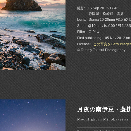
撮影:
16.Sep.2012-17:46
静岡県｜松崎町｜雲見
Lens:
Sigma 10-20mm F3.5 EX
Shot:
@10mm / iso100 / F16 / SS
Filter:
C-PLw
First publishing:
05.Nov.2012 on
License:
この写真をGetty Imag
© Tommy Tsutsui Photography
月夜の南伊豆・蓑
Moonlight in Minokakeiwa