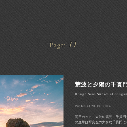
mmy Tsutsui Photography
11
Page:
荒波と夕陽の千貫
Rough Seas Sunset at Senga
Posted at 28.Jul.2014
同日カット「大波の雲見・千貫門
の直撃は写真左の大きな千貫門に守