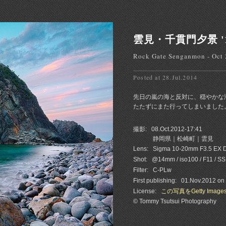
雲見・千貫門夕景 '1
Rock Gate Senganmon - Oct
Posted at 28.Jul.2014
先日の嵐の海と反対に、穏やかな
たたずにまた行ってしまいました。Sunset
撮影:
08.Oct.2012-17:41
静岡県｜松崎町｜雲見
Lens:
Sigma 10-20mm F3.5 EX
Shot:
@14mm / iso100 / F11 / SS
Filter:
C-PLw
First publishing:
01.Nov.2012 on
License:
この写真をGetty Imag
© Tommy Tsutsui Photography