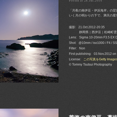
Posted at 28.Jul.2014
「月夜の南伊豆・伊浜海岸」の翌
いく月の明かりの下で、満天の星空
撮影:
21.Oct.2012-20:35
静岡県｜西伊豆｜松崎町雲
Lens:
Sigma 10-20mm F3.5 EX
Shot:
@10mm / iso1000 / F4 / SS
Filter:
Non
First publishing:
03.Nov.2012 on
License:
この写真をGetty Imag
© Tommy Tsutsui Photography