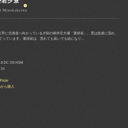
掛岩夕景
at Minokakeiwa
ぎ足早に北海道へ向かっている夕刻の南伊豆大瀬「蓑掛岩」。雲は急速に流れ、
っています。蓑掛岩は、荒れても凪いでも絵になり...
2.8 DC OS HSM
 2s
Flickr
esから購入